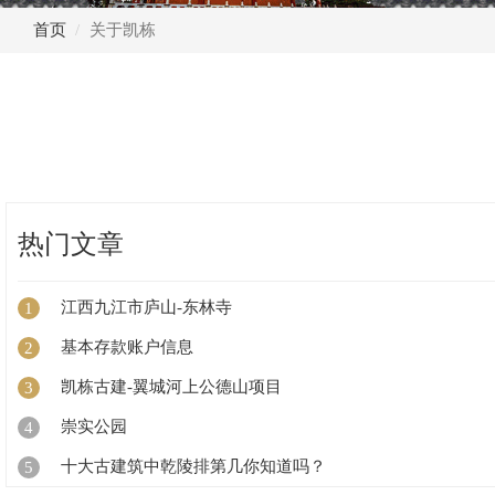
首页
关于凯栋
热门文章
江西九江市庐山-东林寺
1
基本存款账户信息
2
凯栋古建-翼城河上公德山项目
3
崇实公园
4
十大古建筑中乾陵排第几你知道吗？
5