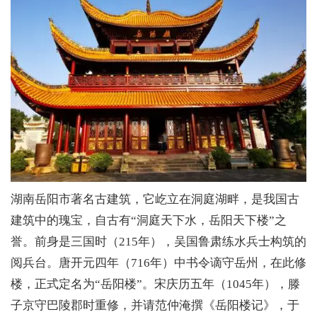
湖南岳阳市著名古建筑，它屹立在洞庭湖畔，是我国古
建筑中的瑰宝，自古有“洞庭天下水，岳阳天下楼”之
誉。前身是三国时（215年），吴国鲁肃练水兵士构筑的
阅兵台。唐开元四年（716年）中书令谪守岳州，在此修
楼，正式定名为“岳阳楼”。宋庆历五年（1045年），滕
子京守巴陵郡时重修，并请范仲淹撰《岳阳楼记》，于