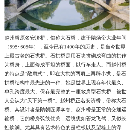
赵州桥原名安济桥，俗称大石桥，建于隋炀帝大业年间
（595~605年），至今已有1400年的历史，是当今世界
上最古老的石拱桥。石拱桥是用石块拼砌成弯曲的拱作
为桥身，上面修成平坦的桥面，以行车走人。而赵州桥
的特点是“敞肩式”，即在大拱的两肩上再辟小拱，是石
拱桥结构中最先进的一种。她是世界上现存年代最久、
单孔跨度最大、保存最完整的一座敞肩型石拱桥，被世
人公认为“天下第一桥”。赵州桥正名安济桥，俗称大石
桥。其设计者是隋朝匠师李春。赵州桥是正常的交通运
输桥，它的桥身弧线优美，远眺犹如苍龙飞驾，又似长
虹饮涧。尤其具有艺术特色的是栏板以及望栓上的浮