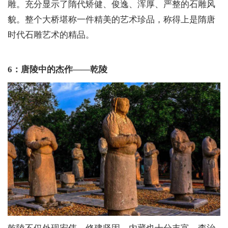
雕。充分显示了隋代矫健、俊逸、浑厚、严整的石雕风
貌。整个大桥堪称一件精美的艺术珍品，称得上是隋唐
时代石雕艺术的精品。
6：唐陵中的杰作——乾陵