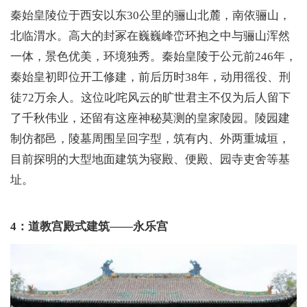
秦始皇陵位于西安以东30公里的骊山北麓，南依骊山，
北临渭水。高大的封冢在巍巍峰峦环抱之中与骊山浑然
一体，景色优美，环境独秀。秦始皇陵于公元前246年，
秦始皇初即位开工修建，前后历时38年，动用徭役、刑
徒72万余人。这位叱咤风云的旷世君主不仅为后人留下
了千秋伟业，还留有这座神秘莫测的皇家陵园。陵园建
制仿都邑，陵墓周围呈回字型，筑有内、外两重城垣，
目前探明的大型地面建筑为寝殿、便殿、园寺吏舍等基
址。
4：道教宫殿式建筑——永乐宫