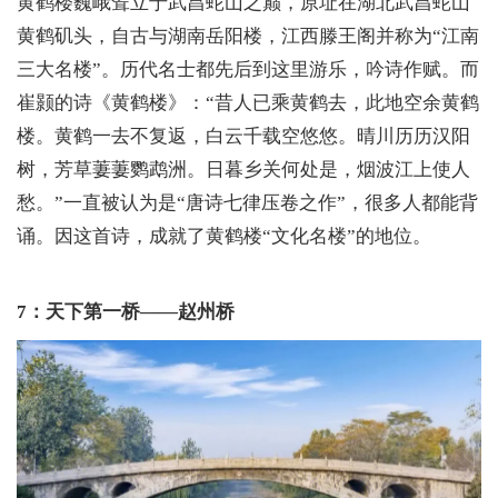
黄鹤楼巍峨耸立于武昌蛇山之巅，原址在湖北武昌蛇山
黄鹤矶头，自古与湖南岳阳楼，江西滕王阁并称为“江南
三大名楼”。历代名士都先后到这里游乐，吟诗作赋。而
崔颢的诗《黄鹤楼》：“昔人已乘黄鹤去，此地空余黄鹤
楼。黄鹤一去不复返，白云千载空悠悠。晴川历历汉阳
树，芳草萋萋鹦鹉洲。日暮乡关何处是，烟波江上使人
愁。”一直被认为是“唐诗七律压卷之作”，很多人都能背
诵。因这首诗，成就了黄鹤楼“文化名楼”的地位。
7：天下第一桥——赵州桥