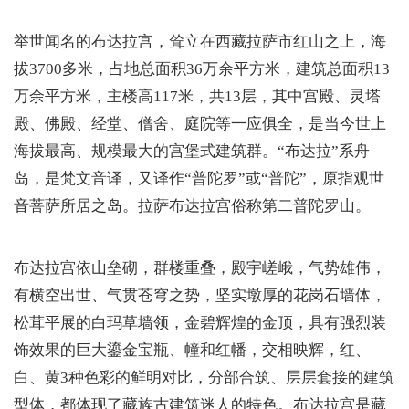
举世闻名的布达拉宫，耸立在西藏拉萨市红山之上，海
拔3700多米，占地总面积36万余平方米，建筑总面积13
万余平方米，主楼高117米，共13层，其中宫殿、灵塔
殿、佛殿、经堂、僧舍、庭院等一应俱全，是当今世上
海拔最高、规模最大的宫堡式建筑群。“布达拉”系舟
岛，是梵文音译，又译作“普陀罗”或“普陀”，原指观世
音菩萨所居之岛。拉萨布达拉宫俗称第二普陀罗山。
布达拉宫依山垒砌，群楼重叠，殿宇嵯峨，气势雄伟，
有横空出世、气贯苍穹之势，坚实墩厚的花岗石墙体，
松茸平展的白玛草墙领，金碧辉煌的金顶，具有强烈装
饰效果的巨大鎏金宝瓶、幢和红幡，交相映辉，红、
白、黄3种色彩的鲜明对比，分部合筑、层层套接的建筑
型体，都体现了藏族古建筑迷人的特色。布达拉宫是藏