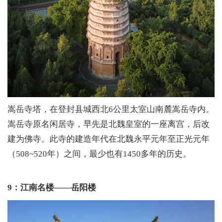
嵩岳寺塔，在登封县城西北6公里太室山南麓嵩岳寺内。
嵩岳寺原名闲居寺，早先是北魏皇室的一座离宫，后改
建为佛寺。此寺的建造年代在北魏永平元年至正光元年
（508~520年）之间，最少也有1450多年的历史。
9：江南名楼——岳阳楼