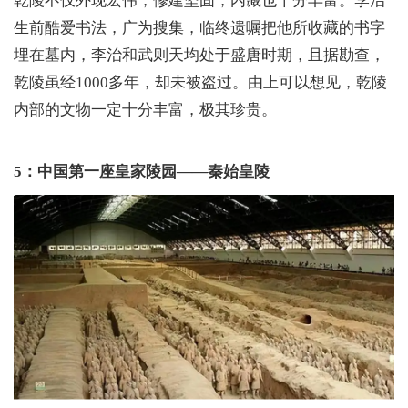
乾陵不仅外现宏伟，修建坚固，内藏也十分丰富。李治
生前酷爱书法，广为搜集，临终遗嘱把他所收藏的书字
埋在墓内，李治和武则天均处于盛唐时期，且据勘查，
乾陵虽经1000多年，却未被盗过。由上可以想见，乾陵
内部的文物一定十分丰富，极其珍贵。
5：中国第一座皇家陵园——秦始皇陵