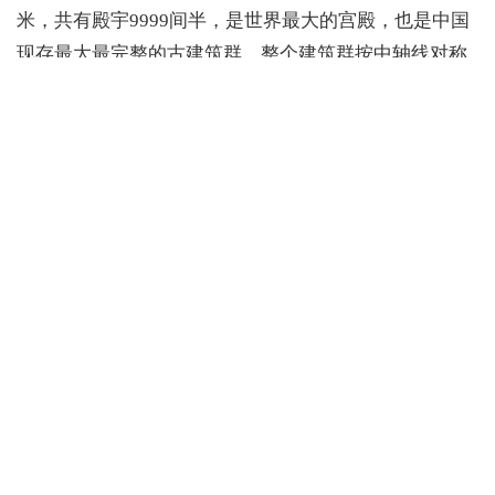
米，共有殿宇9999间半，是世界最大的宫殿，也是中国
现存最大最完整的古建筑群。整个建筑群按中轴线对称
布局，层次分明，主体突出。太和殿，又称“金銮殿”，
是明、清皇帝举行大典的地方。它在故宫三大殿中是最
大的一座，也是中国古代宫殿建筑中最大的木结构宫
殿。故宫是中国最大的艺术博物馆，收藏着90多万件历
史文物和艺术品，其中有许多稀世珍宝。
关键字：凯栋古建，古建筑修复，古建筑修缮，古建筑维护，古建筑保护
←
上一篇:凯栋古建-古建筑的修缮原则及保护要点