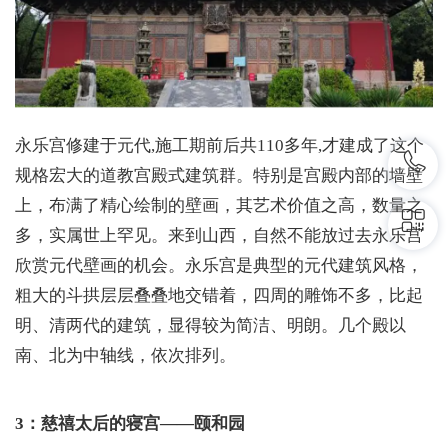
永乐宫修建于元代,施工期前后共110多年,才建成了这个
规格宏大的道教宫殿式建筑群。特别是宫殿内部的墙壁
上，布满了精心绘制的壁画，其艺术价值之高，数量之
多，实属世上罕见。来到山西，自然不能放过去永乐宫
欣赏元代壁画的机会。永乐宫是典型的元代建筑风格，
粗大的斗拱层层叠叠地交错着，四周的雕饰不多，比起
明、清两代的建筑，显得较为简洁、明朗。几个殿以
南、北为中轴线，依次排列。
3：慈禧太后的寝宫——颐和园